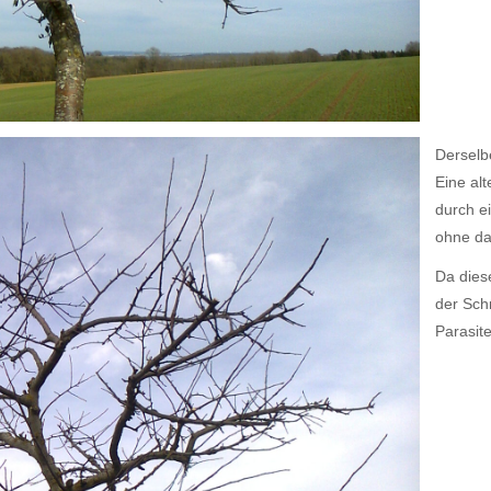
Derselb
Eine al
durch e
ohne da
Da dies
der Schn
Parasit